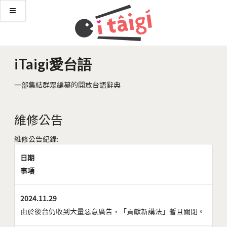
iTaigi愛台語
一部集結群眾編纂的開放台語辭典
維修公告
維修公告紀錄:
日期
事項
2024.11.29
由於後台仍收到大量惡意廣告，「貢獻新講法」暫且關閉。