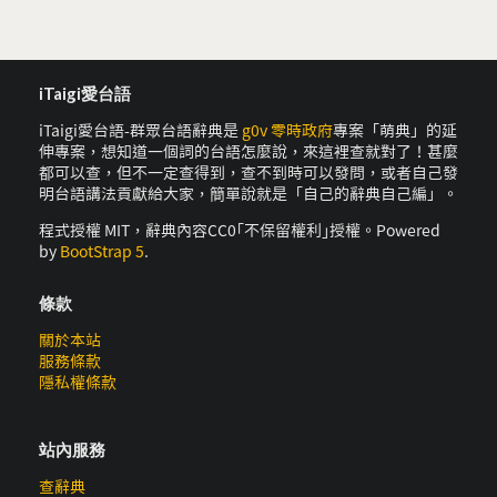
iTaigi愛台語
iTaigi愛台語-群眾台語辭典是
g0v 零時政府
專案「萌典」的延
伸專案，想知道一個詞的台語怎麼說，來這裡查就對了！甚麼
都可以查，但不一定查得到，查不到時可以發問，或者自己發
明台語講法貢獻給大家，簡單說就是「自己的辭典自己編」。
程式授權 MIT，辭典內容CC0｢不保留權利｣授權。Powered
by
BootStrap 5
.
條款
關於本站
服務條款
隱私權條款
站內服務
查辭典