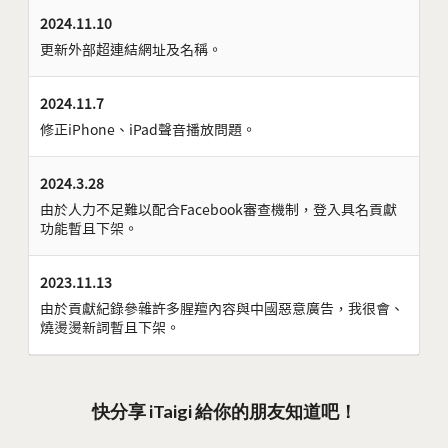
2024.11.10
更新外部超連結網址及名稱。
2024.11.7
修正iPhone、iPad聲音播放問題。
2024.3.28
由於人力不足難以配合Facebook審查機制，登入具名貢獻
功能暫且下架。
2023.11.13
由於貢獻紀錄參雜許多腥羶內容與中國惡意廣告，我很會、
燒燙燙新詞暫且下架。
快分享 iTaigi 給你的朋友知道吧！