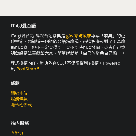
iTaigi愛台語
iTaigi愛台語-群眾台語辭典是
g0v 零時政府
專案「萌典」的延
伸專案，想知道一個詞的台語怎麼說，來這裡查就對了！甚麼
都可以查，但不一定查得到，查不到時可以發問，或者自己發
明台語講法貢獻給大家，簡單說就是「自己的辭典自己編」。
程式授權 MIT，辭典內容CC0｢不保留權利｣授權。Powered
by
BootStrap 5
.
條款
關於本站
服務條款
隱私權條款
站內服務
查辭典