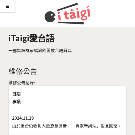
iTaigi愛台語
一部集結群眾編纂的開放台語辭典
維修公告
維修公告紀錄:
日期
事項
2024.11.29
由於後台仍收到大量惡意廣告，「貢獻新講法」暫且關閉。