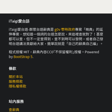
iTaigi愛台語
iTaigi愛台語-群眾台語辭典是
g0v 零時政府
專案「萌典」的延
伸專案，想知道一個詞的台語怎麼說，來這裡查就對了！甚麼
都可以查，但不一定查得到，查不到時可以發問，或者自己發
明台語講法貢獻給大家，簡單說就是「自己的辭典自己編」。
程式授權 MIT，辭典內容CC0｢不保留權利｣授權。Powered
by
BootStrap 5
.
條款
關於本站
服務條款
隱私權條款
站內服務
查辭典