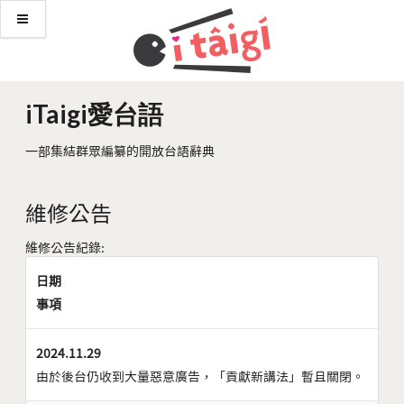
iTaigi愛台語
一部集結群眾編纂的開放台語辭典
維修公告
維修公告紀錄:
日期
事項
2024.11.29
由於後台仍收到大量惡意廣告，「貢獻新講法」暫且關閉。