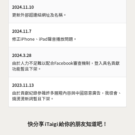
2024.11.10
更新外部超連結網址及名稱。
2024.11.7
修正iPhone、iPad聲音播放問題。
2024.3.28
由於人力不足難以配合Facebook審查機制，登入具名貢獻
功能暫且下架。
2023.11.13
由於貢獻紀錄參雜許多腥羶內容與中國惡意廣告，我很會、
燒燙燙新詞暫且下架。
快分享 iTaigi 給你的朋友知道吧！