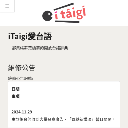
iTaigi愛台語
一部集結群眾編纂的開放台語辭典
維修公告
維修公告紀錄:
日期
事項
2024.11.29
由於後台仍收到大量惡意廣告，「貢獻新講法」暫且關閉。