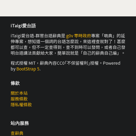
iTaigi愛台語
iTaigi愛台語-群眾台語辭典是
g0v 零時政府
專案「萌典」的延
伸專案，想知道一個詞的台語怎麼說，來這裡查就對了！甚麼
都可以查，但不一定查得到，查不到時可以發問，或者自己發
明台語講法貢獻給大家，簡單說就是「自己的辭典自己編」。
程式授權 MIT，辭典內容CC0｢不保留權利｣授權。Powered
by
BootStrap 5
.
條款
關於本站
服務條款
隱私權條款
站內服務
查辭典