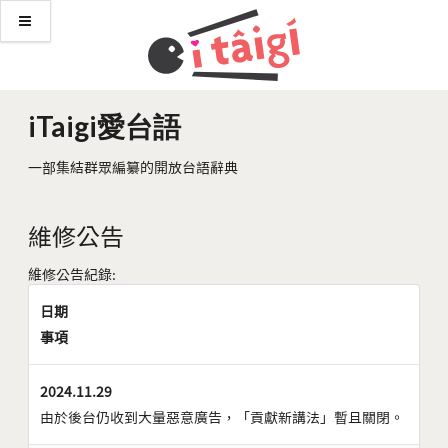
iTaigi愛台語
一部集結群眾編纂的開放台語辭典
維修公告
維修公告紀錄:
日期
事項
2024.11.29
由於後台仍收到大量惡意廣告，「貢獻新講法」暫且關閉。