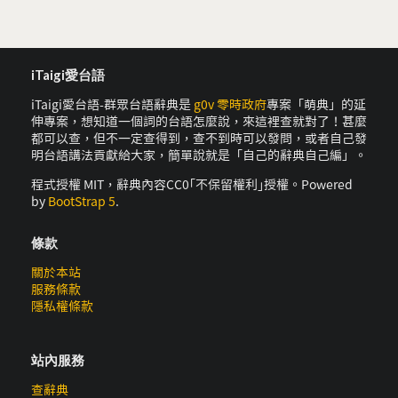
iTaigi愛台語
iTaigi愛台語-群眾台語辭典是
g0v 零時政府
專案「萌典」的延
伸專案，想知道一個詞的台語怎麼說，來這裡查就對了！甚麼
都可以查，但不一定查得到，查不到時可以發問，或者自己發
明台語講法貢獻給大家，簡單說就是「自己的辭典自己編」。
程式授權 MIT，辭典內容CC0｢不保留權利｣授權。Powered
by
BootStrap 5
.
條款
關於本站
服務條款
隱私權條款
站內服務
查辭典