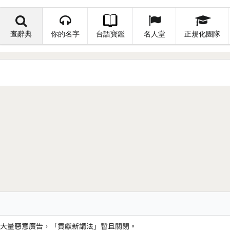
查辭典
你的名字
台語寶鑑
名人堂
正規化團隊
大量惡意廣告，「貢獻新講法」暫且關閉。