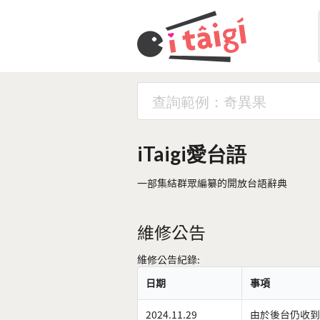
iTaigi愛台語
一部集結群眾編纂的開放台語辭典
維修公告
維修公告紀錄:
日期
事項
2024.11.29
由於後台仍收到