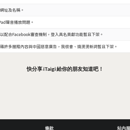
網址及名稱。
iPad聲音播放問題。
以配合Facebook審查機制，登入具名貢獻功能暫且下架。
雜許多腥羶內容與中國惡意廣告，我很會、燒燙燙新詞暫且下架。
快分享 iTaigi 給你的朋友知道吧！
條款
站內