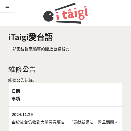
iTaigi愛台語
一部集結群眾編纂的開放台語辭典
維修公告
維修公告紀錄:
日期
事項
2024.11.29
由於後台仍收到大量惡意廣告，「貢獻新講法」暫且關閉。