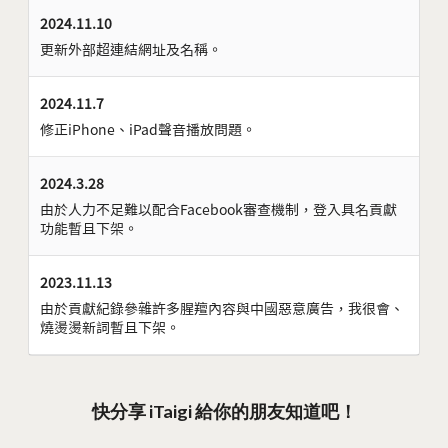
2024.11.10
更新外部超連結網址及名稱。
2024.11.7
修正iPhone、iPad聲音播放問題。
2024.3.28
由於人力不足難以配合Facebook審查機制，登入具名貢獻
功能暫且下架。
2023.11.13
由於貢獻紀錄參雜許多腥羶內容與中國惡意廣告，我很會、
燒燙燙新詞暫且下架。
快分享 iTaigi 給你的朋友知道吧！