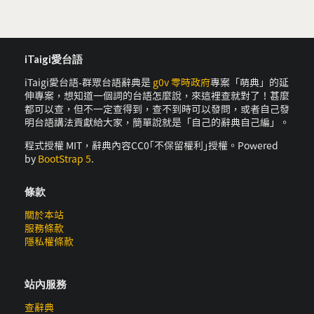
iTaigi愛台語
iTaigi愛台語-群眾台語辭典是
g0v 零時政府
專案「萌典」的延
伸專案，想知道一個詞的台語怎麼說，來這裡查就對了！甚麼
都可以查，但不一定查得到，查不到時可以發問，或者自己發
明台語講法貢獻給大家，簡單說就是「自己的辭典自己編」。
程式授權 MIT，辭典內容CC0｢不保留權利｣授權。Powered
by
BootStrap 5
.
條款
關於本站
服務條款
隱私權條款
站內服務
查辭典