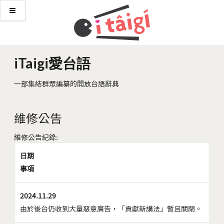
iTaigi愛台語
一部集結群眾編纂的開放台語辭典
維修公告
維修公告紀錄:
日期
事項
2024.11.29
由於後台仍收到大量惡意廣告，「貢獻新講法」暫且關閉。