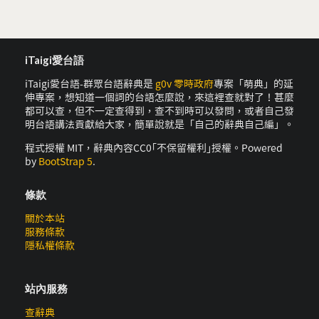
iTaigi愛台語
iTaigi愛台語-群眾台語辭典是
g0v 零時政府
專案「萌典」的延
伸專案，想知道一個詞的台語怎麼說，來這裡查就對了！甚麼
都可以查，但不一定查得到，查不到時可以發問，或者自己發
明台語講法貢獻給大家，簡單說就是「自己的辭典自己編」。
程式授權 MIT，辭典內容CC0｢不保留權利｣授權。Powered
by
BootStrap 5
.
條款
關於本站
服務條款
隱私權條款
站內服務
查辭典