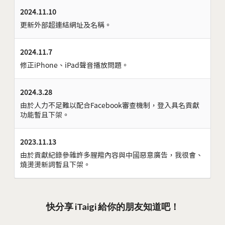
2024.11.10
更新外部超連結網址及名稱。
2024.11.7
修正iPhone、iPad聲音播放問題。
2024.3.28
由於人力不足難以配合Facebook審查機制，登入具名貢獻
功能暫且下架。
2023.11.13
由於貢獻紀錄參雜許多腥羶內容與中國惡意廣告，我很會、
燒燙燙新詞暫且下架。
快分享 iTaigi 給你的朋友知道吧！