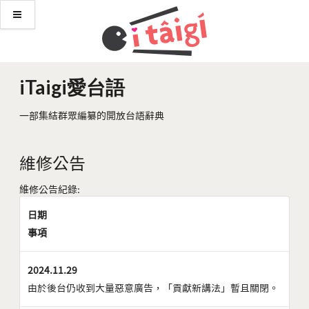
iTaigi愛台語
一部集結群眾編纂的開放台語辭典
維修公告
維修公告紀錄:
日期
事項
2024.11.29
由於後台仍收到大量惡意廣告，「貢獻新講法」暫且關閉。