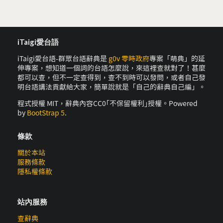
iTaigi愛台語
iTaigi愛台語-群眾台語辭典是
g0v 零時政府
專案「萌典」的延
伸專案，想知道一個詞的台語怎麼說，來這裡查就對了！甚麼
都可以查，但不一定查得到，查不到時可以發問，或者自己發
明台語講法貢獻給大家，簡單說就是「自己的辭典自己編」。
程式授權 MIT，辭典內容CC0｢不保留權利｣授權。Powered
by
BootStrap 5
.
條款
關於本站
服務條款
隱私權條款
站內服務
查辭典