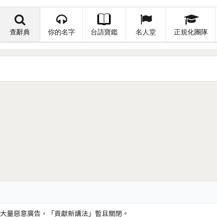
查辭典
你的名字
台語寶鑑
名人堂
正規化團隊
大量惡意廣告，「貢獻新講法」暫且關閉。