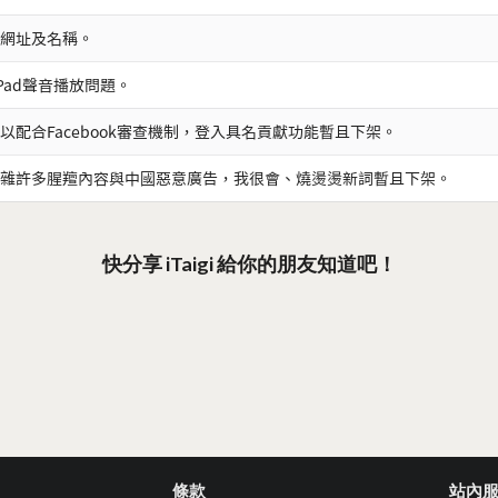
網址及名稱。
iPad聲音播放問題。
以配合Facebook審查機制，登入具名貢獻功能暫且下架。
雜許多腥羶內容與中國惡意廣告，我很會、燒燙燙新詞暫且下架。
快分享 iTaigi 給你的朋友知道吧！
條款
站內