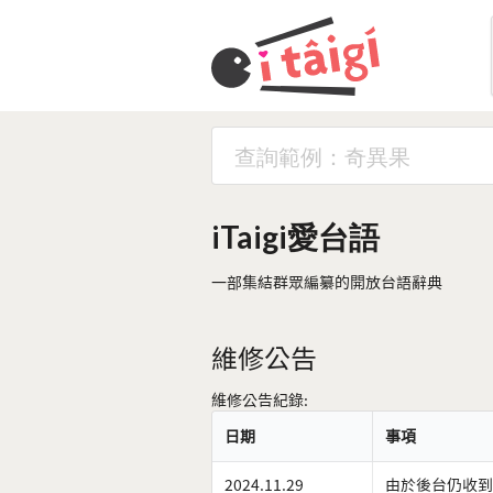
iTaigi愛台語
一部集結群眾編纂的開放台語辭典
維修公告
維修公告紀錄:
日期
事項
2024.11.29
由於後台仍收到