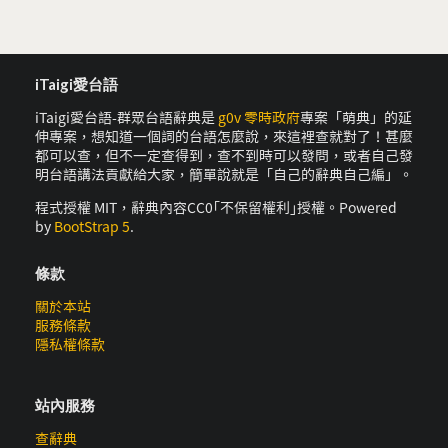
iTaigi愛台語
iTaigi愛台語-群眾台語辭典是
g0v 零時政府
專案「萌典」的延
伸專案，想知道一個詞的台語怎麼說，來這裡查就對了！甚麼
都可以查，但不一定查得到，查不到時可以發問，或者自己發
明台語講法貢獻給大家，簡單說就是「自己的辭典自己編」。
程式授權 MIT，辭典內容CC0｢不保留權利｣授權。Powered
by
BootStrap 5
.
條款
關於本站
服務條款
隱私權條款
站內服務
查辭典