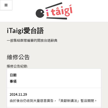
iTaigi愛台語
一部集結群眾編纂的開放台語辭典
維修公告
維修公告紀錄:
日期
事項
2024.11.29
由於後台仍收到大量惡意廣告，「貢獻新講法」暫且關閉。