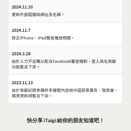
2024.11.10
更新外部超連結網址及名稱。
2024.11.7
修正iPhone、iPad聲音播放問題。
2024.3.28
由於人力不足難以配合Facebook審查機制，登入具名貢獻
功能暫且下架。
2023.11.13
由於貢獻紀錄參雜許多腥羶內容與中國惡意廣告，我很會、
燒燙燙新詞暫且下架。
快分享 iTaigi 給你的朋友知道吧！