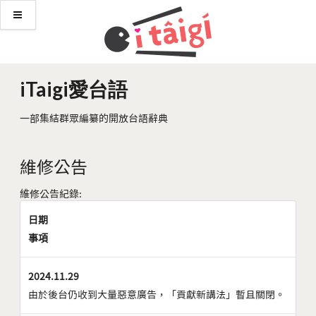
iTaigi愛台語
一部集結群眾編纂的開放台語辭典
維修公告
維修公告紀錄:
日期
事項
2024.11.29
由於後台仍收到大量惡意廣告，「貢獻新講法」暫且關閉。