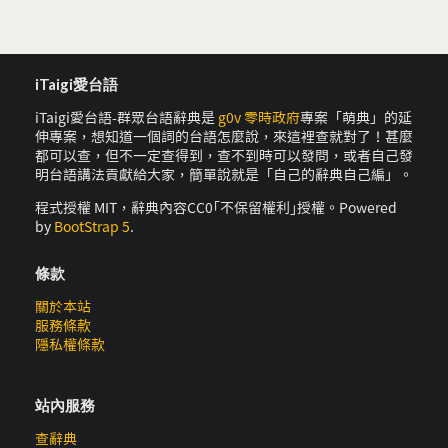
iTaigi愛台語
iTaigi愛台語-群眾台語辭典是
g0v 零時政府
專案「萌典」的延
伸專案，想知道一個詞的台語怎麼說，來這裡查就對了！甚麼
都可以查，但不一定查得到，查不到時可以發問，或者自己發
明台語講法貢獻給大家，簡單說就是「自己的辭典自己編」。
程式授權 MIT，辭典內容CC0｢不保留權利｣授權。Powered
by
BootStrap 5
.
條款
關於本站
服務條款
隱私權條款
站內服務
查辭典