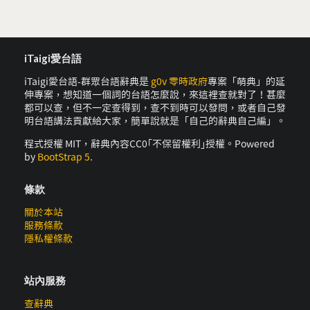
iTaigi愛台語
iTaigi愛台語-群眾台語辭典是
g0v 零時政府
專案「萌典」的延
伸專案，想知道一個詞的台語怎麼說，來這裡查就對了！甚麼
都可以查，但不一定查得到，查不到時可以發問，或者自己發
明台語講法貢獻給大家，簡單說就是「自己的辭典自己編」。
程式授權 MIT，辭典內容CC0｢不保留權利｣授權。Powered
by
BootStrap 5
.
條款
關於本站
服務條款
隱私權條款
站內服務
查辭典