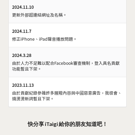
2024.11.10
更新外部超連結網址及名稱。
2024.11.7
修正iPhone、iPad聲音播放問題。
2024.3.28
由於人力不足難以配合Facebook審查機制，登入具名貢獻
功能暫且下架。
2023.11.13
由於貢獻紀錄參雜許多腥羶內容與中國惡意廣告，我很會、
燒燙燙新詞暫且下架。
快分享 iTaigi 給你的朋友知道吧！