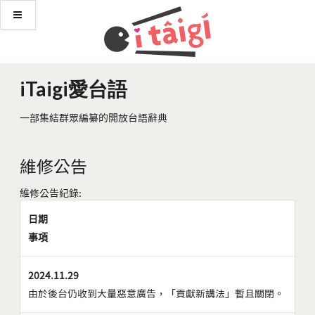
iTaigi愛台語
一部集結群眾編纂的開放台語辭典
維修公告
維修公告紀錄:
日期
事項
2024.11.29
由於後台仍收到大量惡意廣告，「貢獻新講法」暫且關閉。