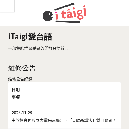
iTaigi愛台語
一部集結群眾編纂的開放台語辭典
維修公告
維修公告紀錄:
日期
事項
2024.11.29
由於後台仍收到大量惡意廣告，「貢獻新講法」暫且關閉。