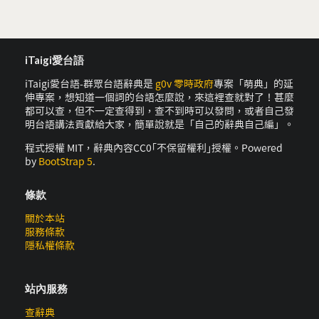
iTaigi愛台語
iTaigi愛台語-群眾台語辭典是
g0v 零時政府
專案「萌典」的延
伸專案，想知道一個詞的台語怎麼說，來這裡查就對了！甚麼
都可以查，但不一定查得到，查不到時可以發問，或者自己發
明台語講法貢獻給大家，簡單說就是「自己的辭典自己編」。
程式授權 MIT，辭典內容CC0｢不保留權利｣授權。Powered
by
BootStrap 5
.
條款
關於本站
服務條款
隱私權條款
站內服務
查辭典