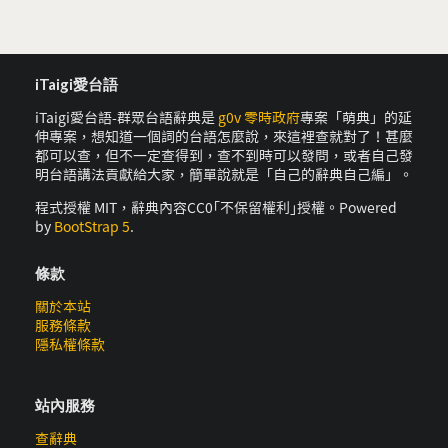
iTaigi愛台語
iTaigi愛台語-群眾台語辭典是
g0v 零時政府
專案「萌典」的延
伸專案，想知道一個詞的台語怎麼說，來這裡查就對了！甚麼
都可以查，但不一定查得到，查不到時可以發問，或者自己發
明台語講法貢獻給大家，簡單說就是「自己的辭典自己編」。
程式授權 MIT，辭典內容CC0｢不保留權利｣授權。Powered
by
BootStrap 5
.
條款
關於本站
服務條款
隱私權條款
站內服務
查辭典