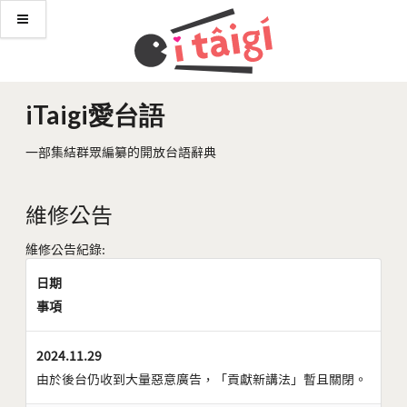
iTaigi愛台語
一部集結群眾編纂的開放台語辭典
維修公告
維修公告紀錄:
日期
事項
2024.11.29
由於後台仍收到大量惡意廣告，「貢獻新講法」暫且關閉。