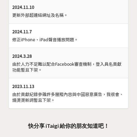
2024.11.10
更新外部超連結網址及名稱。
2024.11.7
修正iPhone、iPad聲音播放問題。
2024.3.28
由於人力不足難以配合Facebook審查機制，登入具名貢獻
功能暫且下架。
2023.11.13
由於貢獻紀錄參雜許多腥羶內容與中國惡意廣告，我很會、
燒燙燙新詞暫且下架。
快分享 iTaigi 給你的朋友知道吧！