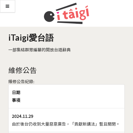
iTaigi愛台語
一部集結群眾編纂的開放台語辭典
維修公告
維修公告紀錄:
日期
事項
2024.11.29
由於後台仍收到大量惡意廣告，「貢獻新講法」暫且關閉。