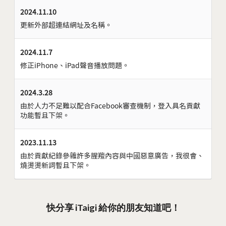
2024.11.10
更新外部超連結網址及名稱。
2024.11.7
修正iPhone、iPad聲音播放問題。
2024.3.28
由於人力不足難以配合Facebook審查機制，登入具名貢獻
功能暫且下架。
2023.11.13
由於貢獻紀錄參雜許多腥羶內容與中國惡意廣告，我很會、
燒燙燙新詞暫且下架。
快分享 iTaigi 給你的朋友知道吧！