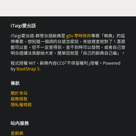
iTaigi愛台語
iTaigi愛台語-群眾台語辭典是
g0v 零時政府
專案「萌典」的延
伸專案，想知道一個詞的台語怎麼說，來這裡查就對了！甚麼
都可以查，但不一定查得到，查不到時可以發問，或者自己發
明台語講法貢獻給大家，簡單說就是「自己的辭典自己編」。
程式授權 MIT，辭典內容CC0｢不保留權利｣授權。Powered
by
BootStrap 5
.
條款
關於本站
服務條款
隱私權條款
站內服務
查辭典