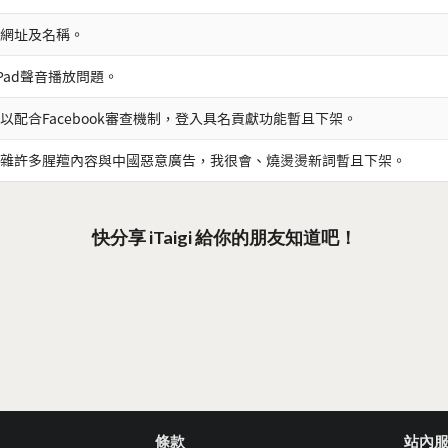
網址及名稱。
iPad聲音播放問題。
以配合Facebook審查機制，登入具名貢獻功能暫且下架。
雜許多腥羶內容與中國惡意廣告，我很會、燒燙燙新詞暫且下架。
快分享 iTaigi 給你的朋友知道吧！
條款
站內