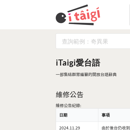
iTaigi愛台語
一部集結群眾編纂的開放台語辭典
維修公告
維修公告紀錄:
日期
事項
2024.11.29
由於後台仍收到