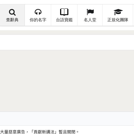
查辭典
你的名字
台語寶鑑
名人堂
正規化團隊
大量惡意廣告，「貢獻新講法」暫且關閉。