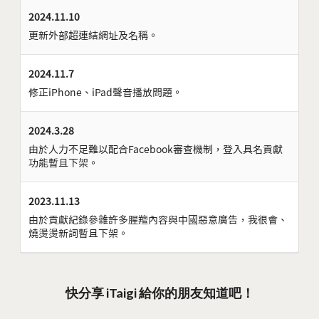
2024.11.10
更新外部超連結網址及名稱。
2024.11.7
修正iPhone、iPad聲音播放問題。
2024.3.28
由於人力不足難以配合Facebook審查機制，登入具名貢獻
功能暫且下架。
2023.11.13
由於貢獻紀錄參雜許多腥羶內容與中國惡意廣告，我很會、
燒燙燙新詞暫且下架。
快分享 iTaigi 給你的朋友知道吧！