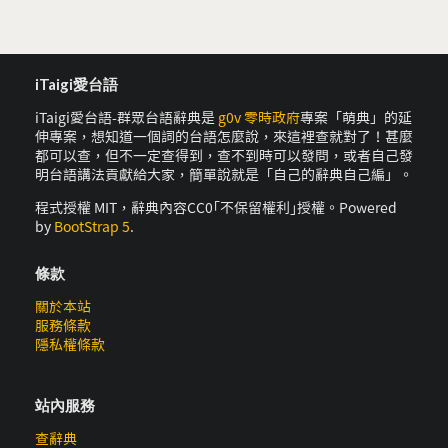
iTaigi愛台語
iTaigi愛台語-群眾台語辭典是
g0v 零時政府
專案「萌典」的延
伸專案，想知道一個詞的台語怎麼說，來這裡查就對了！甚麼
都可以查，但不一定查得到，查不到時可以發問，或者自己發
明台語講法貢獻給大家，簡單說就是「自己的辭典自己編」。
程式授權 MIT，辭典內容CC0｢不保留權利｣授權。Powered
by
BootStrap 5
.
條款
關於本站
服務條款
隱私權條款
站內服務
查辭典