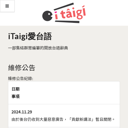
iTaigi愛台語
一部集結群眾編纂的開放台語辭典
維修公告
維修公告紀錄:
日期
事項
2024.11.29
由於後台仍收到大量惡意廣告，「貢獻新講法」暫且關閉。