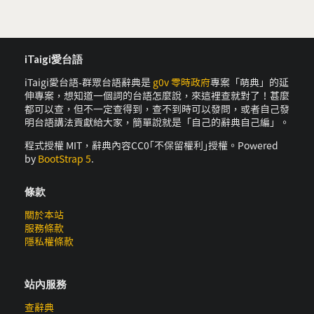
iTaigi愛台語
iTaigi愛台語-群眾台語辭典是
g0v 零時政府
專案「萌典」的延
伸專案，想知道一個詞的台語怎麼說，來這裡查就對了！甚麼
都可以查，但不一定查得到，查不到時可以發問，或者自己發
明台語講法貢獻給大家，簡單說就是「自己的辭典自己編」。
程式授權 MIT，辭典內容CC0｢不保留權利｣授權。Powered
by
BootStrap 5
.
條款
關於本站
服務條款
隱私權條款
站內服務
查辭典