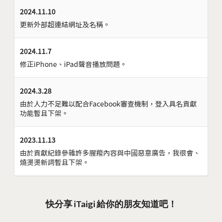
2024.11.10
更新外部超連結網址及名稱。
2024.11.7
修正iPhone、iPad聲音播放問題。
2024.3.28
由於人力不足難以配合Facebook審查機制，登入具名貢獻
功能暫且下架。
2023.11.13
由於貢獻紀錄參雜許多腥羶內容與中國惡意廣告，我很會、
燒燙燙新詞暫且下架。
快分享 iTaigi 給你的朋友知道吧！