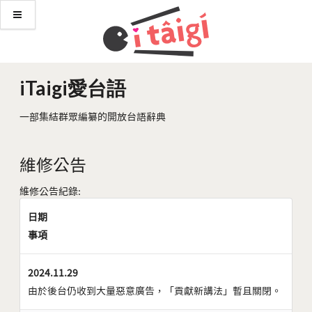
iTaigi愛台語
一部集結群眾編纂的開放台語辭典
維修公告
維修公告紀錄:
日期
事項
2024.11.29
由於後台仍收到大量惡意廣告，「貢獻新講法」暫且關閉。