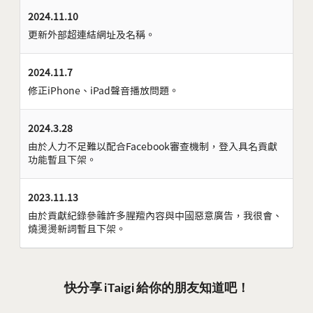
2024.11.10
更新外部超連結網址及名稱。
2024.11.7
修正iPhone、iPad聲音播放問題。
2024.3.28
由於人力不足難以配合Facebook審查機制，登入具名貢獻
功能暫且下架。
2023.11.13
由於貢獻紀錄參雜許多腥羶內容與中國惡意廣告，我很會、
燒燙燙新詞暫且下架。
快分享 iTaigi 給你的朋友知道吧！