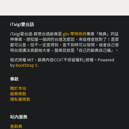
iTaigi愛台語
iTaigi愛台語-群眾台語辭典是
g0v 零時政府
專案「萌典」的延
伸專案，想知道一個詞的台語怎麼說，來這裡查就對了！甚麼
都可以查，但不一定查得到，查不到時可以發問，或者自己發
明台語講法貢獻給大家，簡單說就是「自己的辭典自己編」。
程式授權 MIT，辭典內容CC0｢不保留權利｣授權。Powered
by
BootStrap 5
.
條款
關於本站
服務條款
隱私權條款
站內服務
查辭典