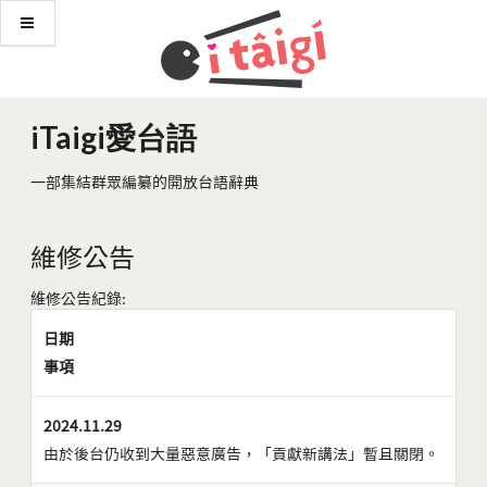
iTaigi愛台語
一部集結群眾編纂的開放台語辭典
維修公告
維修公告紀錄:
日期
事項
2024.11.29
由於後台仍收到大量惡意廣告，「貢獻新講法」暫且關閉。