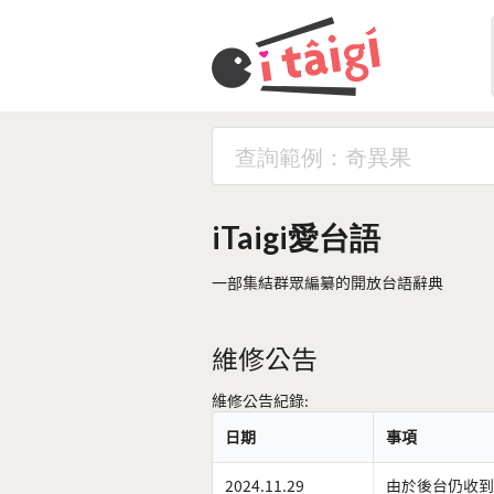
iTaigi愛台語
一部集結群眾編纂的開放台語辭典
維修公告
維修公告紀錄:
日期
事項
2024.11.29
由於後台仍收到