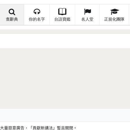
查辭典
你的名字
台語寶鑑
名人堂
正規化團隊
大量惡意廣告，「貢獻新講法」暫且關閉。