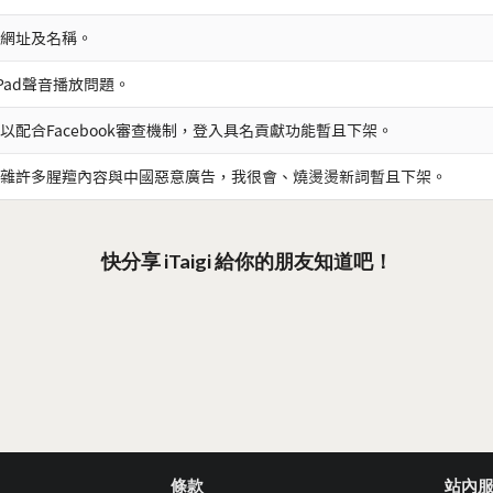
網址及名稱。
iPad聲音播放問題。
以配合Facebook審查機制，登入具名貢獻功能暫且下架。
雜許多腥羶內容與中國惡意廣告，我很會、燒燙燙新詞暫且下架。
快分享 iTaigi 給你的朋友知道吧！
條款
站內