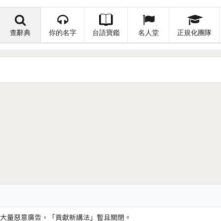
查辭典
你的名字
台語寶鑑
名人堂
正規化團隊
大量惡意廣告，「貢獻新講法」暫且關閉。