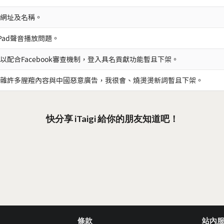
網址及名稱。
iPad聲音播放問題。
以配合Facebook審查機制，登入具名貢獻功能暫且下架。
雜許多腥羶內容與中國惡意廣告，我很會、燒燙燙新詞暫且下架。
快分享 iTaigi 給你的朋友知道吧！
條款
站內