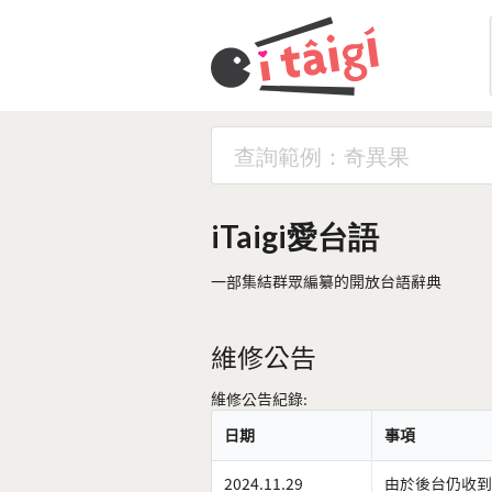
iTaigi愛台語
一部集結群眾編纂的開放台語辭典
維修公告
維修公告紀錄:
日期
事項
2024.11.29
由於後台仍收到