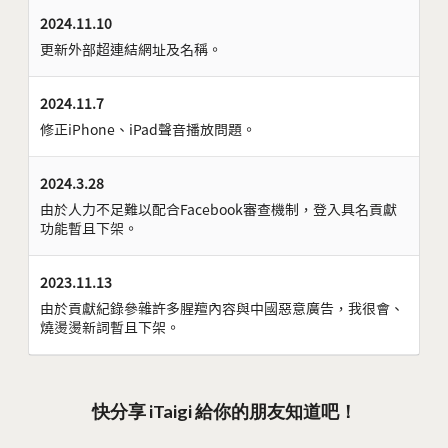
2024.11.10
更新外部超連結網址及名稱。
2024.11.7
修正iPhone、iPad聲音播放問題。
2024.3.28
由於人力不足難以配合Facebook審查機制，登入具名貢獻
功能暫且下架。
2023.11.13
由於貢獻紀錄參雜許多腥羶內容與中國惡意廣告，我很會、
燒燙燙新詞暫且下架。
快分享 iTaigi 給你的朋友知道吧！