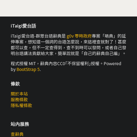
iTaigi愛台語
iTaigi愛台語-群眾台語辭典是
g0v 零時政府
專案「萌典」的延
伸專案，想知道一個詞的台語怎麼說，來這裡查就對了！甚麼
都可以查，但不一定查得到，查不到時可以發問，或者自己發
明台語講法貢獻給大家，簡單說就是「自己的辭典自己編」。
程式授權 MIT，辭典內容CC0｢不保留權利｣授權。Powered
by
BootStrap 5
.
條款
關於本站
服務條款
隱私權條款
站內服務
查辭典