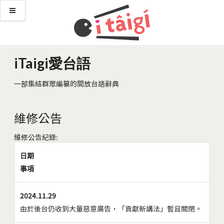
iTaigi愛台語
一部集結群眾編纂的開放台語辭典
維修公告
維修公告紀錄:
日期
事項
2024.11.29
由於後台仍收到大量惡意廣告，「貢獻新講法」暫且關閉。