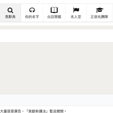
查辭典
你的名字
台語寶鑑
名人堂
正規化團隊
大量惡意廣告，「貢獻新講法」暫且關閉。