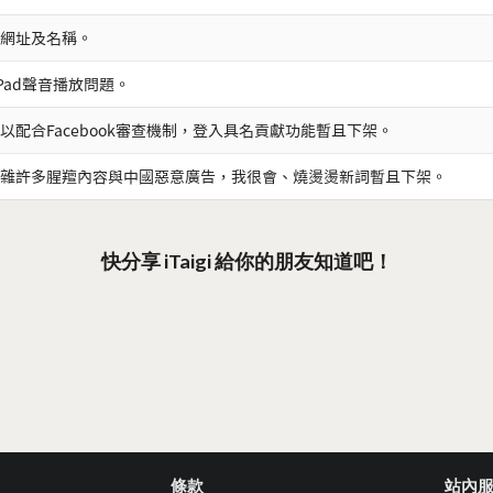
網址及名稱。
iPad聲音播放問題。
以配合Facebook審查機制，登入具名貢獻功能暫且下架。
雜許多腥羶內容與中國惡意廣告，我很會、燒燙燙新詞暫且下架。
快分享 iTaigi 給你的朋友知道吧！
條款
站內