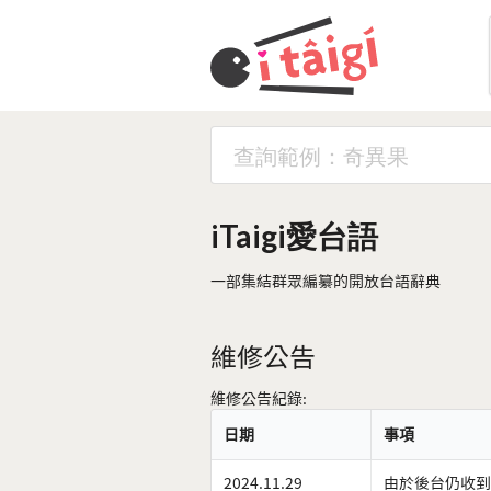
iTaigi愛台語
一部集結群眾編纂的開放台語辭典
維修公告
維修公告紀錄:
日期
事項
2024.11.29
由於後台仍收到