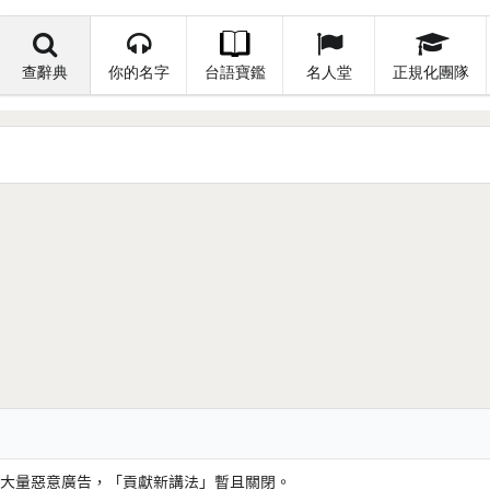
查辭典
你的名字
台語寶鑑
名人堂
正規化團隊
大量惡意廣告，「貢獻新講法」暫且關閉。