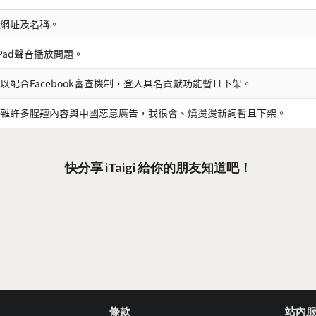
網址及名稱。
iPad聲音播放問題。
以配合Facebook審查機制，登入具名貢獻功能暫且下架。
雜許多腥羶內容與中國惡意廣告，我很會、燒燙燙新詞暫且下架。
快分享 iTaigi 給你的朋友知道吧！
條款
站內