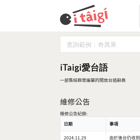
iTaigi愛台語
一部集結群眾編纂的開放台語辭典
維修公告
維修公告紀錄:
日期
事項
2024.11.29
由於後台仍收到