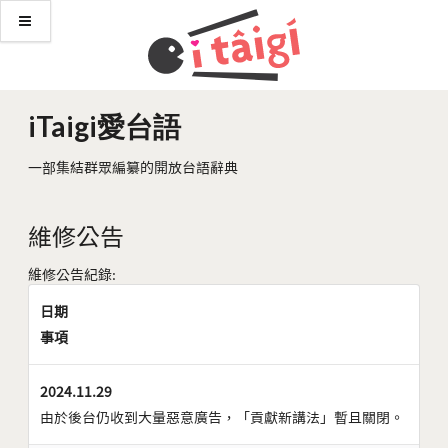
iTaigi愛台語
一部集結群眾編纂的開放台語辭典
維修公告
維修公告紀錄:
日期
事項
2024.11.29
由於後台仍收到大量惡意廣告，「貢獻新講法」暫且關閉。