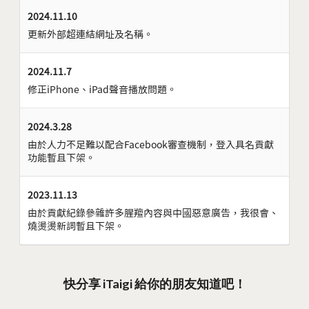
2024.11.10
更新外部超連結網址及名稱。
2024.11.7
修正iPhone、iPad聲音播放問題。
2024.3.28
由於人力不足難以配合Facebook審查機制，登入具名貢獻
功能暫且下架。
2023.11.13
由於貢獻紀錄參雜許多腥羶內容與中國惡意廣告，我很會、
燒燙燙新詞暫且下架。
快分享 iTaigi 給你的朋友知道吧！