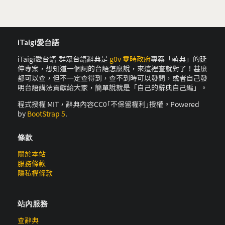
iTaigi愛台語
iTaigi愛台語-群眾台語辭典是
g0v 零時政府
專案「萌典」的延
伸專案，想知道一個詞的台語怎麼說，來這裡查就對了！甚麼
都可以查，但不一定查得到，查不到時可以發問，或者自己發
明台語講法貢獻給大家，簡單說就是「自己的辭典自己編」。
程式授權 MIT，辭典內容CC0｢不保留權利｣授權。Powered
by
BootStrap 5
.
條款
關於本站
服務條款
隱私權條款
站內服務
查辭典