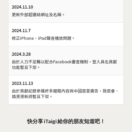
2024.11.10
更新外部超連結網址及名稱。
2024.11.7
修正iPhone、iPad聲音播放問題。
2024.3.28
由於人力不足難以配合Facebook審查機制，登入具名貢獻
功能暫且下架。
2023.11.13
由於貢獻紀錄參雜許多腥羶內容與中國惡意廣告，我很會、
燒燙燙新詞暫且下架。
快分享 iTaigi 給你的朋友知道吧！