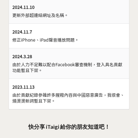
2024.11.10
更新外部超連結網址及名稱。
2024.11.7
修正iPhone、iPad聲音播放問題。
2024.3.28
由於人力不足難以配合Facebook審查機制，登入具名貢獻
功能暫且下架。
2023.11.13
由於貢獻紀錄參雜許多腥羶內容與中國惡意廣告，我很會、
燒燙燙新詞暫且下架。
快分享 iTaigi 給你的朋友知道吧！