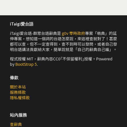
iTaigi愛台語
iTaigi愛台語-群眾台語辭典是
g0v 零時政府
專案「萌典」的延
伸專案，想知道一個詞的台語怎麼說，來這裡查就對了！甚麼
都可以查，但不一定查得到，查不到時可以發問，或者自己發
明台語講法貢獻給大家，簡單說就是「自己的辭典自己編」。
程式授權 MIT，辭典內容CC0｢不保留權利｣授權。Powered
by
BootStrap 5
.
條款
關於本站
服務條款
隱私權條款
站內服務
查辭典