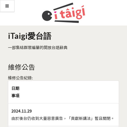
iTaigi愛台語
一部集結群眾編纂的開放台語辭典
維修公告
維修公告紀錄:
日期
事項
2024.11.29
由於後台仍收到大量惡意廣告，「貢獻新講法」暫且關閉。