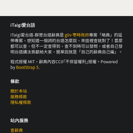
iTaigi愛台語
iTaigi愛台語-群眾台語辭典是
g0v 零時政府
專案「萌典」的延
伸專案，想知道一個詞的台語怎麼說，來這裡查就對了！甚麼
都可以查，但不一定查得到，查不到時可以發問，或者自己發
明台語講法貢獻給大家，簡單說就是「自己的辭典自己編」。
程式授權 MIT，辭典內容CC0｢不保留權利｣授權。Powered
by
BootStrap 5
.
條款
關於本站
服務條款
隱私權條款
站內服務
查辭典