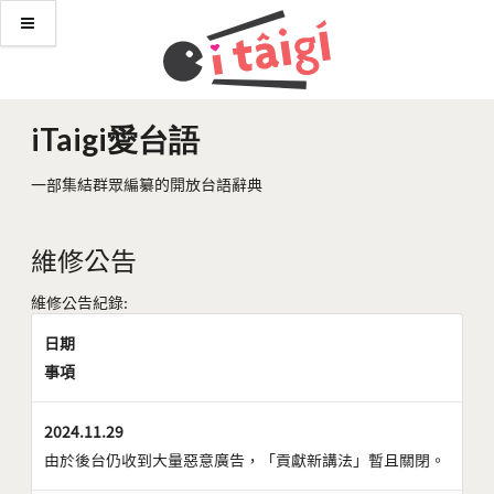
iTaigi愛台語
一部集結群眾編纂的開放台語辭典
維修公告
維修公告紀錄:
日期
事項
2024.11.29
由於後台仍收到大量惡意廣告，「貢獻新講法」暫且關閉。