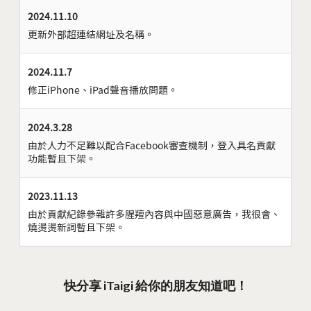
2024.11.10
更新外部超連結網址及名稱。
2024.11.7
修正iPhone、iPad聲音播放問題。
2024.3.28
由於人力不足難以配合Facebook審查機制，登入具名貢獻
功能暫且下架。
2023.11.13
由於貢獻紀錄參雜許多腥羶內容與中國惡意廣告，我很會、
燒燙燙新詞暫且下架。
快分享 iTaigi 給你的朋友知道吧！