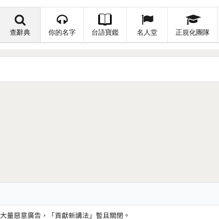
查辭典
你的名字
台語寶鑑
名人堂
正規化團隊
大量惡意廣告，「貢獻新講法」暫且關閉。