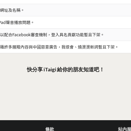
網址及名稱。
iPad聲音播放問題。
以配合Facebook審查機制，登入具名貢獻功能暫且下架。
雜許多腥羶內容與中國惡意廣告，我很會、燒燙燙新詞暫且下架。
快分享 iTaigi 給你的朋友知道吧！
條款
站內