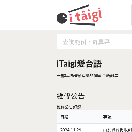
iTaigi愛台語
一部集結群眾編纂的開放台語辭典
維修公告
維修公告紀錄:
日期
事項
2024.11.29
由於後台仍收到