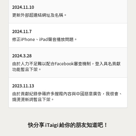
2024.11.10
更新外部超連結網址及名稱。
2024.11.7
修正iPhone、iPad聲音播放問題。
2024.3.28
由於人力不足難以配合Facebook審查機制，登入具名貢獻
功能暫且下架。
2023.11.13
由於貢獻紀錄參雜許多腥羶內容與中國惡意廣告，我很會、
燒燙燙新詞暫且下架。
快分享 iTaigi 給你的朋友知道吧！