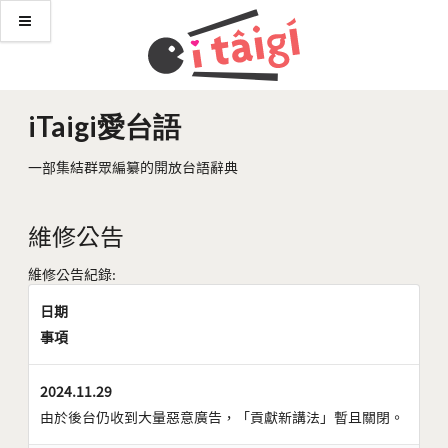
iTaigi愛台語
一部集結群眾編纂的開放台語辭典
維修公告
維修公告紀錄:
日期
事項
2024.11.29
由於後台仍收到大量惡意廣告，「貢獻新講法」暫且關閉。