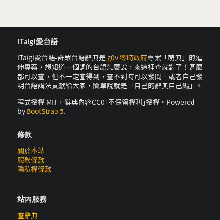
iTaigi愛台語
iTaigi愛台語-群眾台語辭典是
g0v 零時政府
專案「萌典」的延
伸專案，想知道一個詞的台語怎麼說，來這裡查就對了！甚麼
都可以查，但不一定查得到，查不到時可以發問，或者自己發
明台語講法貢獻給大家，簡單說就是「自己的辭典自己編」。
程式授權 MIT，辭典內容CC0｢不保留權利｣授權。Powered
by
BootStrap 5
.
條款
關於本站
服務條款
隱私權條款
站內服務
查辭典