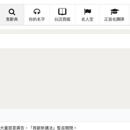
查辭典
你的名字
台語寶鑑
名人堂
正規化團隊
大量惡意廣告，「貢獻新講法」暫且關閉。