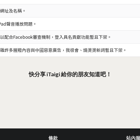
網址及名稱。
iPad聲音播放問題。
以配合Facebook審查機制，登入具名貢獻功能暫且下架。
雜許多腥羶內容與中國惡意廣告，我很會、燒燙燙新詞暫且下架。
快分享 iTaigi 給你的朋友知道吧！
條款
站內