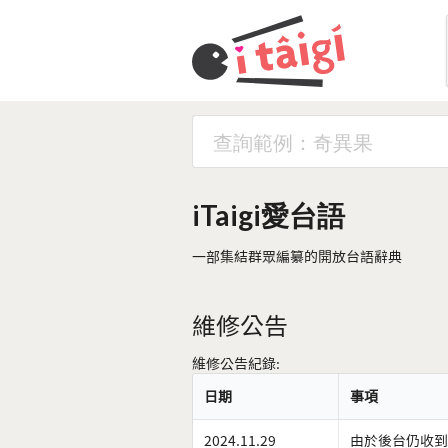
iTaigi愛台語
一部集結群眾編纂的開放台語辭典
維修公告
維修公告紀錄:
日期
事項
2024.11.29
由於後台仍收到