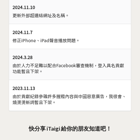
2024.11.10
更新外部超連結網址及名稱。
2024.11.7
修正iPhone、iPad聲音播放問題。
2024.3.28
由於人力不足難以配合Facebook審查機制，登入具名貢獻
功能暫且下架。
2023.11.13
由於貢獻紀錄參雜許多腥羶內容與中國惡意廣告，我很會、
燒燙燙新詞暫且下架。
快分享 iTaigi 給你的朋友知道吧！