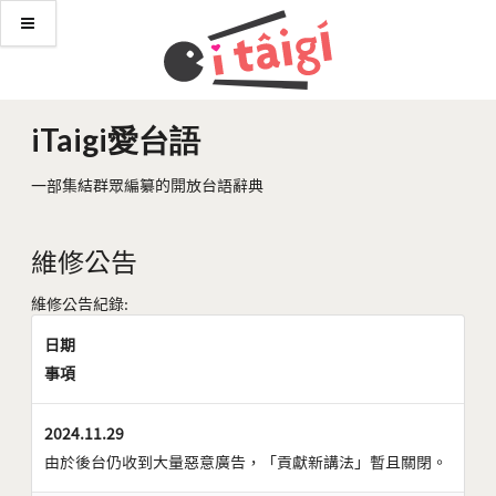
iTaigi愛台語
一部集結群眾編纂的開放台語辭典
維修公告
維修公告紀錄:
日期
事項
2024.11.29
由於後台仍收到大量惡意廣告，「貢獻新講法」暫且關閉。