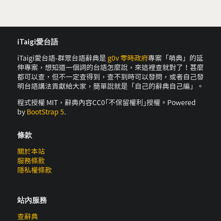
iTaigi愛台語
iTaigi愛台語-群眾台語辭典是
g0v 零時政府
專案「萌典」的延
伸專案，想知道一個詞的台語怎麼說，來這裡查就對了！甚麼
都可以查，但不一定查得到，查不到時可以發問，或者自己發
明台語講法貢獻給大家，簡單說就是「自己的辭典自己編」。
程式授權 MIT，辭典內容CC0｢不保留權利｣授權。Powered
by
BootStrap 5
.
條款
關於本站
服務條款
隱私權條款
站內服務
查辭典