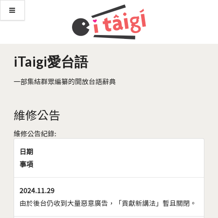
iTaigi愛台語
一部集結群眾編纂的開放台語辭典
維修公告
維修公告紀錄:
日期
事項
2024.11.29
由於後台仍收到大量惡意廣告，「貢獻新講法」暫且關閉。