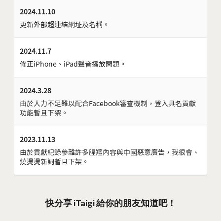
2024.11.10
更新外部超連結網址及名稱。
2024.11.7
修正iPhone、iPad聲音播放問題。
2024.3.28
由於人力不足難以配合Facebook審查機制，登入具名貢獻
功能暫且下架。
2023.11.13
由於貢獻紀錄參雜許多腥羶內容與中國惡意廣告，我很會、
燒燙燙新詞暫且下架。
快分享 iTaigi 給你的朋友知道吧！