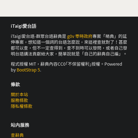
iTaigi愛台語
iTaigi愛台語-群眾台語辭典是
g0v 零時政府
專案「萌典」的延
伸專案，想知道一個詞的台語怎麼說，來這裡查就對了！甚麼
都可以查，但不一定查得到，查不到時可以發問，或者自己發
明台語講法貢獻給大家，簡單說就是「自己的辭典自己編」。
程式授權 MIT，辭典內容CC0｢不保留權利｣授權。Powered
by
BootStrap 5
.
條款
關於本站
服務條款
隱私權條款
站內服務
查辭典