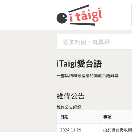
iTaigi愛台語
一部集結群眾編纂的開放台語辭典
維修公告
維修公告紀錄:
日期
事項
2024.11.29
由於後台仍收到