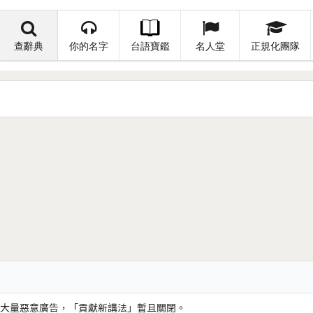
查辭典
你的名字
台語寶鑑
名人堂
正規化團隊
大量惡意廣告，「貢獻新講法」暫且關閉。