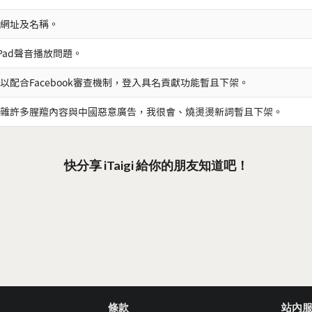
網址及名稱。
iPad聲音播放問題。
以配合Facebook審查機制，登入具名貢獻功能暫且下架。
雜許多腥羶內容與中國惡意廣告，我很會、燒燙燙新詞暫且下架。
快分享 iTaigi 給你的朋友知道吧！
條款
站內