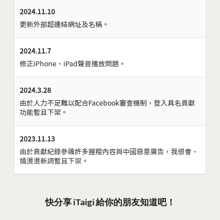
2024.11.10
更新外部超連結網址及名稱。
2024.11.7
修正iPhone、iPad聲音播放問題。
2024.3.28
由於人力不足難以配合Facebook審查機制，登入具名貢獻
功能暫且下架。
2023.11.13
由於貢獻紀錄參雜許多腥羶內容與中國惡意廣告，我很會、
燒燙燙新詞暫且下架。
快分享 iTaigi 給你的朋友知道吧！