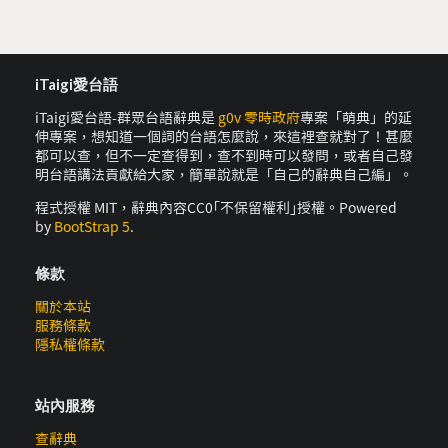
iTaigi愛台語
iTaigi愛台語-群眾台語辭典是
g0v 零時政府
專案「萌典」的延
伸專案，想知道一個詞的台語怎麼說，來這裡查就對了！甚麼
都可以查，但不一定查得到，查不到時可以發問，或者自己發
明台語講法貢獻給大家，簡單說就是「自己的辭典自己編」。
程式授權 MIT，辭典內容CC0｢不保留權利｣授權。Powered
by
BootStrap 5
.
條款
關於本站
服務條款
隱私權條款
站內服務
查辭典