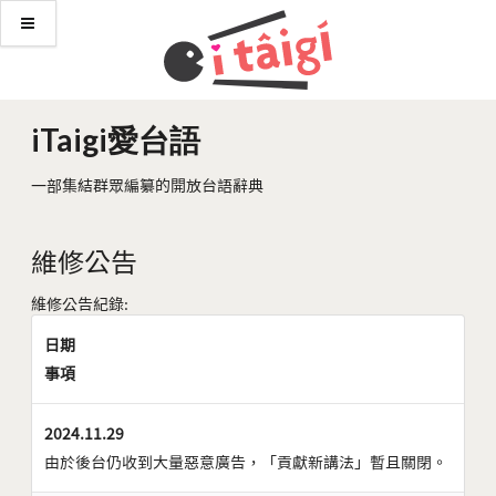
iTaigi愛台語
一部集結群眾編纂的開放台語辭典
維修公告
維修公告紀錄:
日期
事項
2024.11.29
由於後台仍收到大量惡意廣告，「貢獻新講法」暫且關閉。