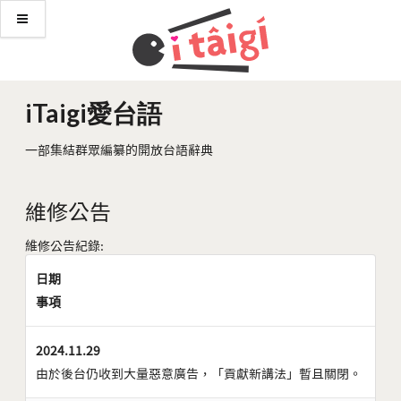
iTaigi愛台語
一部集結群眾編纂的開放台語辭典
維修公告
維修公告紀錄:
日期
事項
2024.11.29
由於後台仍收到大量惡意廣告，「貢獻新講法」暫且關閉。