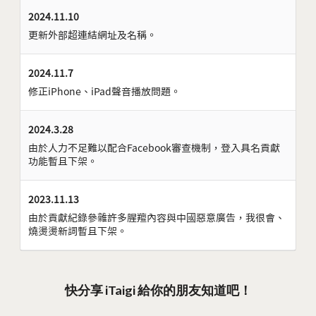
2024.11.10
更新外部超連結網址及名稱。
2024.11.7
修正iPhone、iPad聲音播放問題。
2024.3.28
由於人力不足難以配合Facebook審查機制，登入具名貢獻
功能暫且下架。
2023.11.13
由於貢獻紀錄參雜許多腥羶內容與中國惡意廣告，我很會、
燒燙燙新詞暫且下架。
快分享 iTaigi 給你的朋友知道吧！