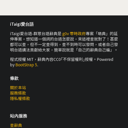
iTaigi愛台語
iTaigi愛台語-群眾台語辭典是
g0v 零時政府
專案「萌典」的延
伸專案，想知道一個詞的台語怎麼說，來這裡查就對了！甚麼
都可以查，但不一定查得到，查不到時可以發問，或者自己發
明台語講法貢獻給大家，簡單說就是「自己的辭典自己編」。
程式授權 MIT，辭典內容CC0｢不保留權利｣授權。Powered
by
BootStrap 5
.
條款
關於本站
服務條款
隱私權條款
站內服務
查辭典