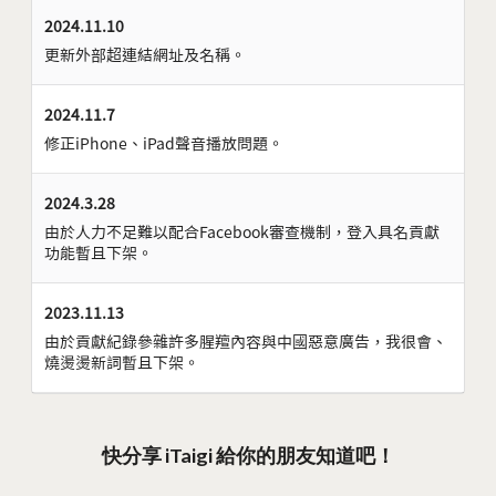
2024.11.10
更新外部超連結網址及名稱。
2024.11.7
修正iPhone、iPad聲音播放問題。
2024.3.28
由於人力不足難以配合Facebook審查機制，登入具名貢獻
功能暫且下架。
2023.11.13
由於貢獻紀錄參雜許多腥羶內容與中國惡意廣告，我很會、
燒燙燙新詞暫且下架。
快分享 iTaigi 給你的朋友知道吧！