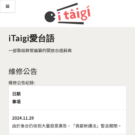
iTaigi愛台語
一部集結群眾編纂的開放台語辭典
維修公告
維修公告紀錄:
日期
事項
2024.11.29
由於後台仍收到大量惡意廣告，「貢獻新講法」暫且關閉。