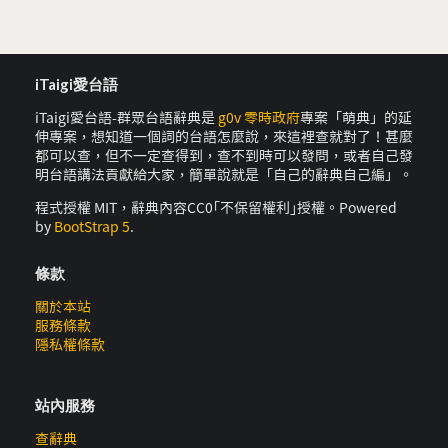
iTaigi愛台語
iTaigi愛台語-群眾台語辭典是
g0v 零時政府
專案「萌典」的延
伸專案，想知道一個詞的台語怎麼說，來這裡查就對了！甚麼
都可以查，但不一定查得到，查不到時可以發問，或者自己發
明台語講法貢獻給大家，簡單說就是「自己的辭典自己編」。
程式授權 MIT，辭典內容CC0｢不保留權利｣授權。Powered
by
BootStrap 5
.
條款
關於本站
服務條款
隱私權條款
站內服務
查辭典