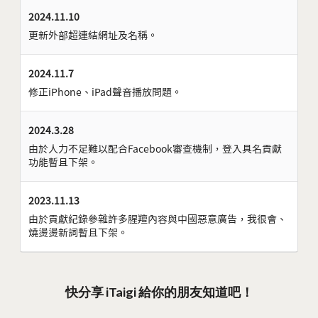
2024.11.10
更新外部超連結網址及名稱。
2024.11.7
修正iPhone、iPad聲音播放問題。
2024.3.28
由於人力不足難以配合Facebook審查機制，登入具名貢獻
功能暫且下架。
2023.11.13
由於貢獻紀錄參雜許多腥羶內容與中國惡意廣告，我很會、
燒燙燙新詞暫且下架。
快分享 iTaigi 給你的朋友知道吧！