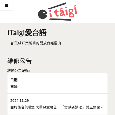
iTaigi愛台語
一部集結群眾編纂的開放台語辭典
維修公告
維修公告紀錄:
日期
事項
2024.11.29
由於後台仍收到大量惡意廣告，「貢獻新講法」暫且關閉。