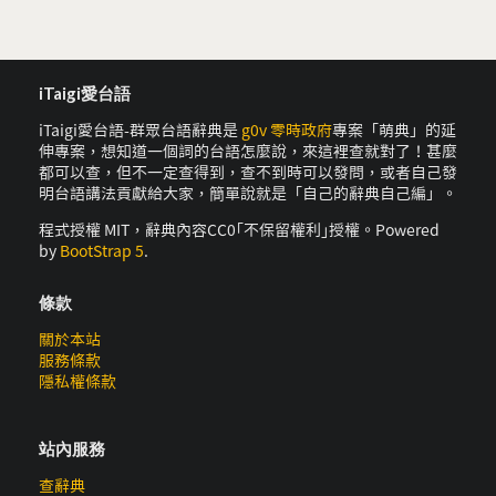
iTaigi愛台語
iTaigi愛台語-群眾台語辭典是
g0v 零時政府
專案「萌典」的延
伸專案，想知道一個詞的台語怎麼說，來這裡查就對了！甚麼
都可以查，但不一定查得到，查不到時可以發問，或者自己發
明台語講法貢獻給大家，簡單說就是「自己的辭典自己編」。
程式授權 MIT，辭典內容CC0｢不保留權利｣授權。Powered
by
BootStrap 5
.
條款
關於本站
服務條款
隱私權條款
站內服務
查辭典