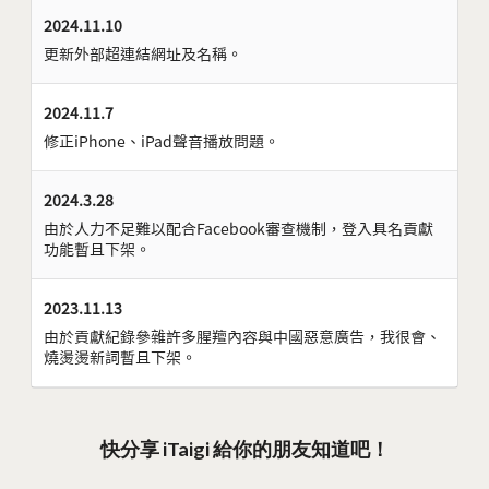
2024.11.10
更新外部超連結網址及名稱。
2024.11.7
修正iPhone、iPad聲音播放問題。
2024.3.28
由於人力不足難以配合Facebook審查機制，登入具名貢獻
功能暫且下架。
2023.11.13
由於貢獻紀錄參雜許多腥羶內容與中國惡意廣告，我很會、
燒燙燙新詞暫且下架。
快分享 iTaigi 給你的朋友知道吧！