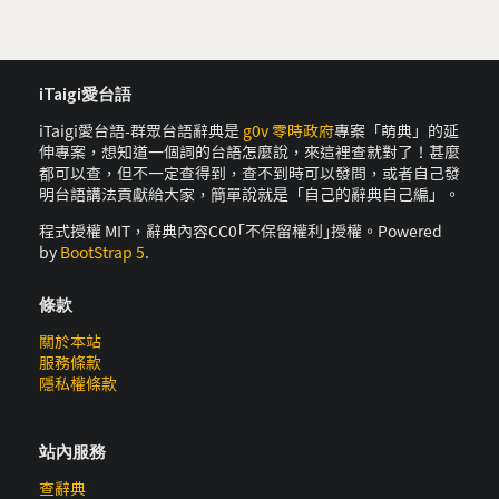
iTaigi愛台語
iTaigi愛台語-群眾台語辭典是
g0v 零時政府
專案「萌典」的延
伸專案，想知道一個詞的台語怎麼說，來這裡查就對了！甚麼
都可以查，但不一定查得到，查不到時可以發問，或者自己發
明台語講法貢獻給大家，簡單說就是「自己的辭典自己編」。
程式授權 MIT，辭典內容CC0｢不保留權利｣授權。Powered
by
BootStrap 5
.
條款
關於本站
服務條款
隱私權條款
站內服務
查辭典