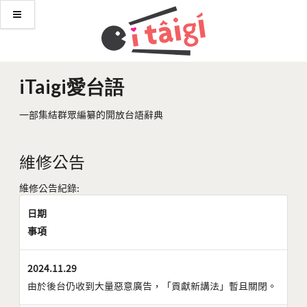
iTaigi愛台語
一部集結群眾編纂的開放台語辭典
維修公告
維修公告紀錄:
日期
事項
2024.11.29
由於後台仍收到大量惡意廣告，「貢獻新講法」暫且關閉。