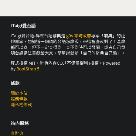
iTaigi愛台語
iTaigi愛台語-群眾台語辭典是
g0v 零時政府
專案「萌典」的延
伸專案，想知道一個詞的台語怎麼說，來這裡查就對了！甚麼
都可以查，但不一定查得到，查不到時可以發問，或者自己發
明台語講法貢獻給大家，簡單說就是「自己的辭典自己編」。
程式授權 MIT，辭典內容CC0｢不保留權利｣授權。Powered
by
BootStrap 5
.
條款
關於本站
服務條款
隱私權條款
站內服務
查辭典