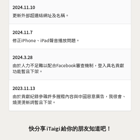
2024.11.10
更新外部超連結網址及名稱。
2024.11.7
修正iPhone、iPad聲音播放問題。
2024.3.28
由於人力不足難以配合Facebook審查機制，登入具名貢獻
功能暫且下架。
2023.11.13
由於貢獻紀錄參雜許多腥羶內容與中國惡意廣告，我很會、
燒燙燙新詞暫且下架。
快分享 iTaigi 給你的朋友知道吧！