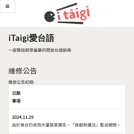
iTaigi愛台語
一部集結群眾編纂的開放台語辭典
維修公告
維修公告紀錄:
日期
事項
2024.11.29
由於後台仍收到大量惡意廣告，「貢獻新講法」暫且關閉。