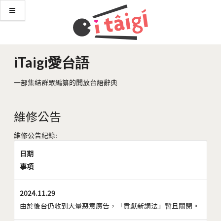
iTaigi愛台語
一部集結群眾編纂的開放台語辭典
維修公告
維修公告紀錄:
日期
事項
2024.11.29
由於後台仍收到大量惡意廣告，「貢獻新講法」暫且關閉。