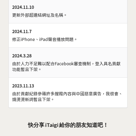
2024.11.10
更新外部超連結網址及名稱。
2024.11.7
修正iPhone、iPad聲音播放問題。
2024.3.28
由於人力不足難以配合Facebook審查機制，登入具名貢獻
功能暫且下架。
2023.11.13
由於貢獻紀錄參雜許多腥羶內容與中國惡意廣告，我很會、
燒燙燙新詞暫且下架。
快分享 iTaigi 給你的朋友知道吧！