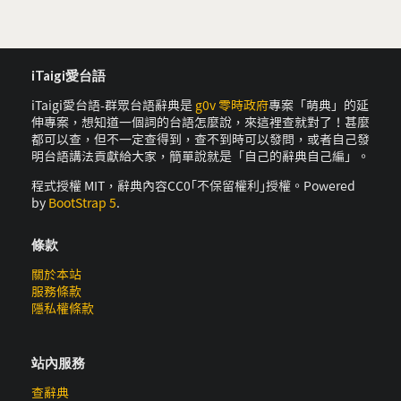
iTaigi愛台語
iTaigi愛台語-群眾台語辭典是
g0v 零時政府
專案「萌典」的延
伸專案，想知道一個詞的台語怎麼說，來這裡查就對了！甚麼
都可以查，但不一定查得到，查不到時可以發問，或者自己發
明台語講法貢獻給大家，簡單說就是「自己的辭典自己編」。
程式授權 MIT，辭典內容CC0｢不保留權利｣授權。Powered
by
BootStrap 5
.
條款
關於本站
服務條款
隱私權條款
站內服務
查辭典