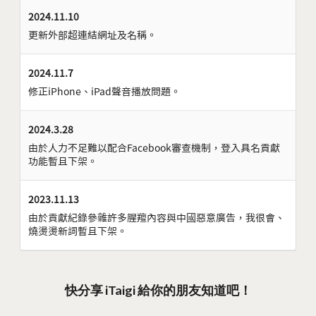
2024.11.10
更新外部超連結網址及名稱。
2024.11.7
修正iPhone、iPad聲音播放問題。
2024.3.28
由於人力不足難以配合Facebook審查機制，登入具名貢獻
功能暫且下架。
2023.11.13
由於貢獻紀錄參雜許多腥羶內容與中國惡意廣告，我很會、
燒燙燙新詞暫且下架。
快分享 iTaigi 給你的朋友知道吧！