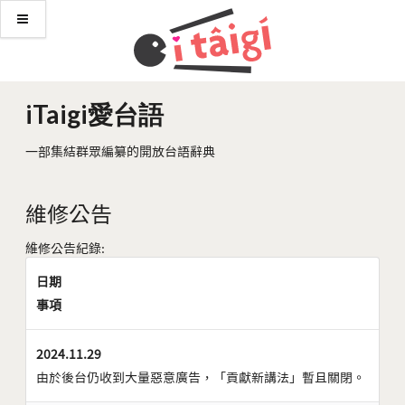
iTaigi愛台語
一部集結群眾編纂的開放台語辭典
維修公告
維修公告紀錄:
日期
事項
2024.11.29
由於後台仍收到大量惡意廣告，「貢獻新講法」暫且關閉。