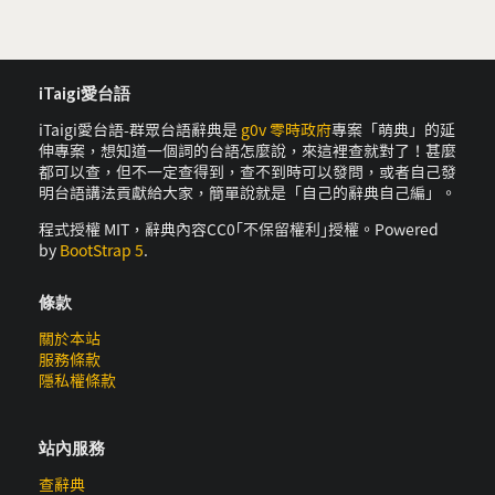
iTaigi愛台語
iTaigi愛台語-群眾台語辭典是
g0v 零時政府
專案「萌典」的延
伸專案，想知道一個詞的台語怎麼說，來這裡查就對了！甚麼
都可以查，但不一定查得到，查不到時可以發問，或者自己發
明台語講法貢獻給大家，簡單說就是「自己的辭典自己編」。
程式授權 MIT，辭典內容CC0｢不保留權利｣授權。Powered
by
BootStrap 5
.
條款
關於本站
服務條款
隱私權條款
站內服務
查辭典