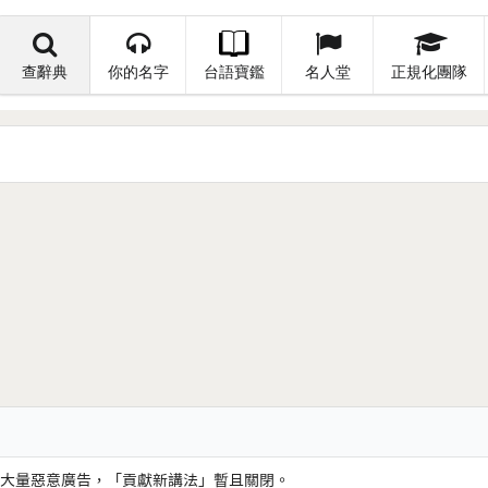
查辭典
你的名字
台語寶鑑
名人堂
正規化團隊
大量惡意廣告，「貢獻新講法」暫且關閉。