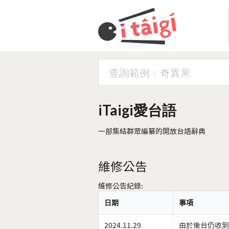
iTaigi愛台語
一部集結群眾編纂的開放台語辭典
維修公告
維修公告紀錄:
日期
事項
2024.11.29
由於後台仍收到