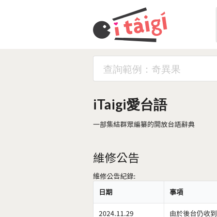
iTaigi愛台語
一部集結群眾編纂的開放台語辭典
維修公告
維修公告紀錄:
日期
事項
2024.11.29
由於後台仍收到