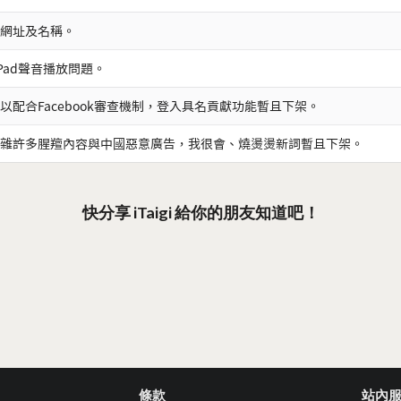
網址及名稱。
iPad聲音播放問題。
以配合Facebook審查機制，登入具名貢獻功能暫且下架。
雜許多腥羶內容與中國惡意廣告，我很會、燒燙燙新詞暫且下架。
快分享 iTaigi 給你的朋友知道吧！
條款
站內