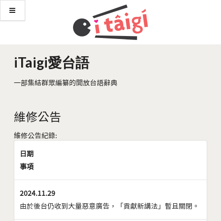
iTaigi愛台語
一部集結群眾編纂的開放台語辭典
維修公告
維修公告紀錄:
日期
事項
2024.11.29
由於後台仍收到大量惡意廣告，「貢獻新講法」暫且關閉。