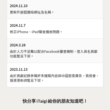
2024.11.10
更新外部超連結網址及名稱。
2024.11.7
修正iPhone、iPad聲音播放問題。
2024.3.28
由於人力不足難以配合Facebook審查機制，登入具名貢獻
功能暫且下架。
2023.11.13
由於貢獻紀錄參雜許多腥羶內容與中國惡意廣告，我很會、
燒燙燙新詞暫且下架。
快分享 iTaigi 給你的朋友知道吧！