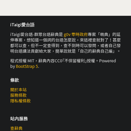
iTaigi愛台語
iTaigi愛台語-群眾台語辭典是
g0v 零時政府
專案「萌典」的延
伸專案，想知道一個詞的台語怎麼說，來這裡查就對了！甚麼
都可以查，但不一定查得到，查不到時可以發問，或者自己發
明台語講法貢獻給大家，簡單說就是「自己的辭典自己編」。
程式授權 MIT，辭典內容CC0｢不保留權利｣授權。Powered
by
BootStrap 5
.
條款
關於本站
服務條款
隱私權條款
站內服務
查辭典