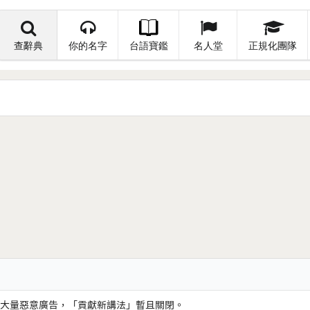
查辭典
你的名字
台語寶鑑
名人堂
正規化團隊
大量惡意廣告，「貢獻新講法」暫且關閉。