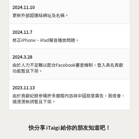
2024.11.10
更新外部超連結網址及名稱。
2024.11.7
修正iPhone、iPad聲音播放問題。
2024.3.28
由於人力不足難以配合Facebook審查機制，登入具名貢獻
功能暫且下架。
2023.11.13
由於貢獻紀錄參雜許多腥羶內容與中國惡意廣告，我很會、
燒燙燙新詞暫且下架。
快分享 iTaigi 給你的朋友知道吧！