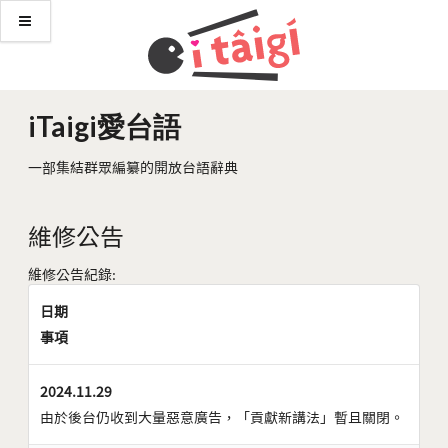
iTaigi愛台語
一部集結群眾編纂的開放台語辭典
維修公告
維修公告紀錄:
日期
事項
2024.11.29
由於後台仍收到大量惡意廣告，「貢獻新講法」暫且關閉。