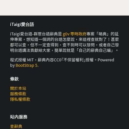
iTaigi愛台語
iTaigi愛台語-群眾台語辭典是
g0v 零時政府
專案「萌典」的延
伸專案，想知道一個詞的台語怎麼說，來這裡查就對了！甚麼
都可以查，但不一定查得到，查不到時可以發問，或者自己發
明台語講法貢獻給大家，簡單說就是「自己的辭典自己編」。
程式授權 MIT，辭典內容CC0｢不保留權利｣授權。Powered
by
BootStrap 5
.
條款
關於本站
服務條款
隱私權條款
站內服務
查辭典