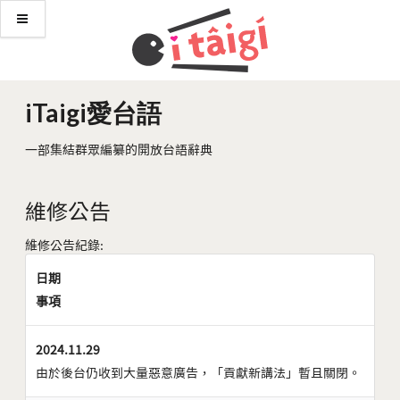
iTaigi愛台語
一部集結群眾編纂的開放台語辭典
維修公告
維修公告紀錄:
日期
事項
2024.11.29
由於後台仍收到大量惡意廣告，「貢獻新講法」暫且關閉。