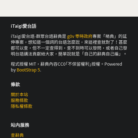
iTaigi愛台語
iTaigi愛台語-群眾台語辭典是
g0v 零時政府
專案「萌典」的延
伸專案，想知道一個詞的台語怎麼說，來這裡查就對了！甚麼
都可以查，但不一定查得到，查不到時可以發問，或者自己發
明台語講法貢獻給大家，簡單說就是「自己的辭典自己編」。
程式授權 MIT，辭典內容CC0｢不保留權利｣授權。Powered
by
BootStrap 5
.
條款
關於本站
服務條款
隱私權條款
站內服務
查辭典