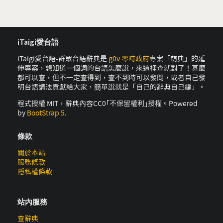
iTaigi愛台語
iTaigi愛台語-群眾台語辭典是
g0v 零時政府
專案「萌典」的延
伸專案，想知道一個詞的台語怎麼說，來這裡查就對了！甚麼
都可以查，但不一定查得到，查不到時可以發問，或者自己發
明台語講法貢獻給大家，簡單說就是「自己的辭典自己編」。
程式授權 MIT，辭典內容CC0｢不保留權利｣授權。Powered
by
BootStrap 5
.
條款
關於本站
服務條款
隱私權條款
站內服務
查辭典