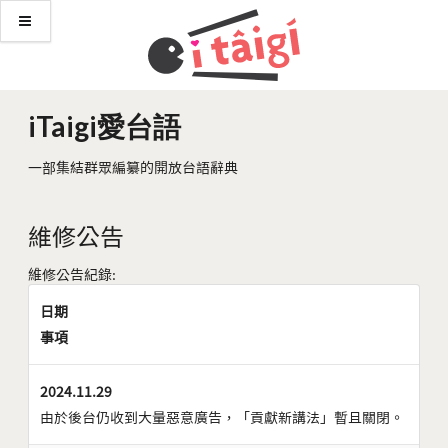
iTaigi愛台語
一部集結群眾編纂的開放台語辭典
維修公告
維修公告紀錄:
日期
事項
2024.11.29
由於後台仍收到大量惡意廣告，「貢獻新講法」暫且關閉。