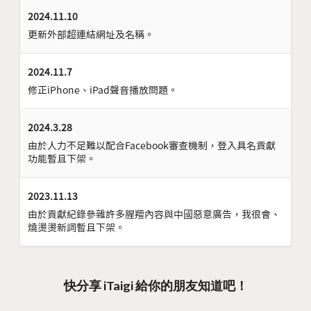
2024.11.10
更新外部超連結網址及名稱。
2024.11.7
修正iPhone、iPad聲音播放問題。
2024.3.28
由於人力不足難以配合Facebook審查機制，登入具名貢獻
功能暫且下架。
2023.11.13
由於貢獻紀錄參雜許多腥羶內容與中國惡意廣告，我很會、
燒燙燙新詞暫且下架。
快分享 iTaigi 給你的朋友知道吧！